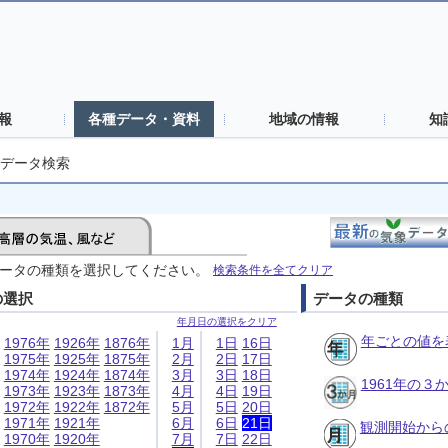
報
各種データ・資料
地域の情報
知
データ検索
ータの種類を選択してください。
検索条件を全てクリア
の選択
データの種類
年月日の選択をクリア
年ごとの値を
1976年
1926年
1876年
1月
1日
16日
1975年
1925年
1875年
2月
2日
17日
1974年
1924年
1874年
3月
3日
18日
1961年の
1973年
1923年
1873年
4月
4日
19日
1972年
1922年
1872年
5月
5日
20日
1971年
1921年
6月
6日
21日
観測開始から
1970年
1920年
7月
7日
22日