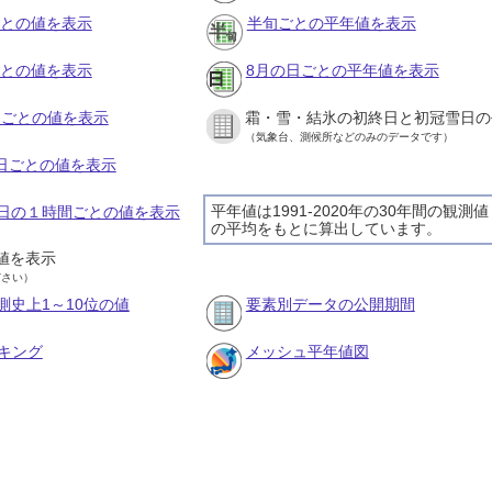
ごとの値を表示
半旬ごとの平年値を表示
ごとの値を表示
8月の日ごとの平年値を表示
旬ごとの値を表示
霜・雪・結氷の初終日と初冠雪日の
（気象台、測候所などのみのデータです）
の日ごとの値を表示
平年値は1991-2020年の30年間の観測値
21日の１時間ごとの値を表示
の平均をもとに算出しています。
値を表示
ださい）
測史上1～10位の値
要素別データの公開期間
キング
メッシュ平年値図