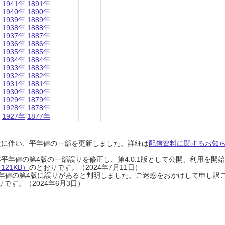
1941年
1891年
1940年
1890年
1939年
1889年
1938年
1888年
1937年
1887年
1936年
1886年
1935年
1885年
1934年
1884年
1933年
1883年
1932年
1882年
1931年
1881年
1930年
1880年
1929年
1879年
1928年
1878年
1927年
1877年
設に伴い、平年値の一部を更新しました。詳細は
配信資料に関するお知らせ
0年平年値の第4版の一部誤りを修正し、第4.0.1版として公開、利用を
21KB）
のとおりです。（2024年7月11日）
0年平年値の第4版に誤りがあると判明しました。ご迷惑をおかけして申し訳
です。（2024年6月3日）