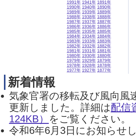
1991年
1941年
1891年
1990年
1940年
1890年
1989年
1939年
1889年
1988年
1938年
1888年
1987年
1937年
1887年
1986年
1936年
1886年
1985年
1935年
1885年
1984年
1934年
1884年
1983年
1933年
1883年
1982年
1932年
1882年
1981年
1931年
1881年
1980年
1930年
1880年
1979年
1929年
1879年
1978年
1928年
1878年
1977年
1927年
1877年
新着情報
気象官署の移転及び風向風
更新しました。詳細は
配信
124KB）
をご覧ください。（2
令和6年6月3日にお知らせし