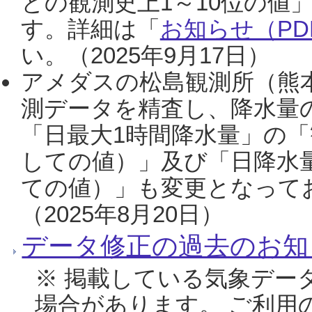
との観測史上1～10位の値
す。詳細は「
お知らせ（PDF
い。（2025年9月17日）
アメダスの松島観測所（熊本
測データを精査し、降水量
「日最大1時間降水量」の「
しての値）」及び「日降水
ての値）」も変更となって
（2025年8月20日）
データ修正の過去のお知
※ 掲載している気象デー
場合があります。 ご利用