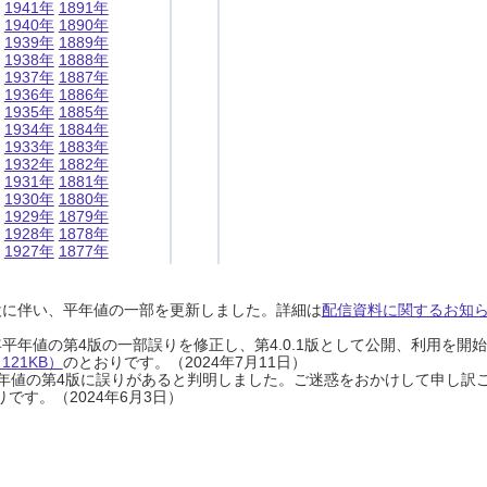
1941年
1891年
1940年
1890年
1939年
1889年
1938年
1888年
1937年
1887年
1936年
1886年
1935年
1885年
1934年
1884年
1933年
1883年
1932年
1882年
1931年
1881年
1930年
1880年
1929年
1879年
1928年
1878年
1927年
1877年
設に伴い、平年値の一部を更新しました。詳細は
配信資料に関するお知らせ
0年平年値の第4版の一部誤りを修正し、第4.0.1版として公開、利用を
21KB）
のとおりです。（2024年7月11日）
0年平年値の第4版に誤りがあると判明しました。ご迷惑をおかけして申し訳
です。（2024年6月3日）