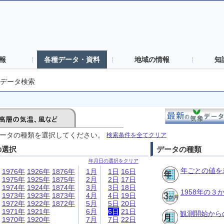
報
各種データ・資料
地域の情報
知
データ検索
ータの種類を選択してください。
検索条件を全てクリア
の選択
データの種類
年月日の選択をクリア
年ごとの値を
1976年
1926年
1876年
1月
1日
16日
1975年
1925年
1875年
2月
2日
17日
1974年
1924年
1874年
3月
3日
18日
1958年の
1973年
1923年
1873年
4月
4日
19日
1972年
1922年
1872年
5月
5日
20日
1971年
1921年
6月
6日
21日
観測開始から
1970年
1920年
7月
7日
22日