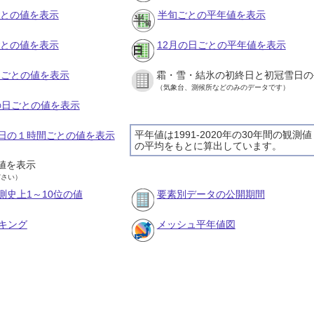
ごとの値を表示
半旬ごとの平年値を表示
ごとの値を表示
12月の日ごとの平年値を表示
旬ごとの値を表示
霜・雪・結氷の初終日と初冠雪日の
（気象台、測候所などのみのデータです）
月の日ごとの値を表示
平年値は1991-2020年の30年間の観測値
月6日の１時間ごとの値を表示
の平均をもとに算出しています。
値を表示
ださい）
測史上1～10位の値
要素別データの公開期間
キング
メッシュ平年値図