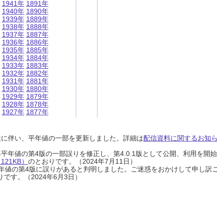
1941年
1891年
1940年
1890年
1939年
1889年
1938年
1888年
1937年
1887年
1936年
1886年
1935年
1885年
1934年
1884年
1933年
1883年
1932年
1882年
1931年
1881年
1930年
1880年
1929年
1879年
1928年
1878年
1927年
1877年
設に伴い、平年値の一部を更新しました。詳細は
配信資料に関するお知らせ
0年平年値の第4版の一部誤りを修正し、第4.0.1版として公開、利用を
21KB）
のとおりです。（2024年7月11日）
0年平年値の第4版に誤りがあると判明しました。ご迷惑をおかけして申し訳
です。（2024年6月3日）