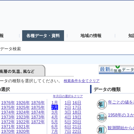
報
各種データ・資料
地域の情報
知
データ検索
ータの種類を選択してください。
検索条件を全てクリア
の選択
データの種類
年月日の選択をクリア
年ごとの値を
1976年
1926年
1876年
1月
1日
16日
1975年
1925年
1875年
2月
2日
17日
1974年
1924年
1874年
3月
3日
18日
1958年の
1973年
1923年
1873年
4月
4日
19日
1972年
1922年
1872年
5月
5日
20日
1971年
1921年
6月
6日
21日
観測開始から
1970年
1920年
7月
7日
22日