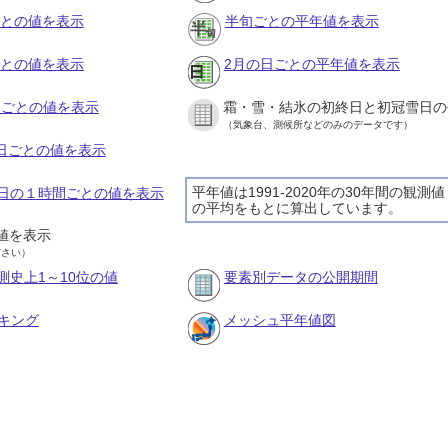
ごとの値を表示
半旬ごとの平年値を表示
ごとの値を表示
2月の日ごとの平年値を表示
旬ごとの値を表示
霜・雪・結氷の初終日と初冠雪日の
（気象台、測候所などのみのデータです）
の日ごとの値を表示
平年値は1991-2020年の30年間の観測値
12日の１時間ごとの値を表示
の平均をもとに算出しています。
値を表示
ださい）
測史上1～10位の値
要素別データの公開期間
キング
メッシュ平年値図