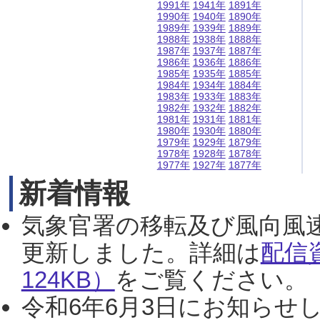
1991年
1941年
1891年
1990年
1940年
1890年
1989年
1939年
1889年
1988年
1938年
1888年
1987年
1937年
1887年
1986年
1936年
1886年
1985年
1935年
1885年
1984年
1934年
1884年
1983年
1933年
1883年
1982年
1932年
1882年
1981年
1931年
1881年
1980年
1930年
1880年
1979年
1929年
1879年
1978年
1928年
1878年
1977年
1927年
1877年
新着情報
気象官署の移転及び風向風
更新しました。詳細は
配信
124KB）
をご覧ください。（2
令和6年6月3日にお知らせし