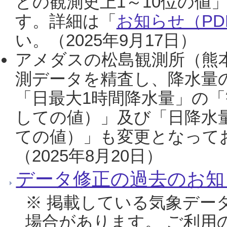
との観測史上1～10位の値
す。詳細は「
お知らせ（PDF
い。（2025年9月17日）
アメダスの松島観測所（熊本
測データを精査し、降水量
「日最大1時間降水量」の「
しての値）」及び「日降水
ての値）」も変更となって
（2025年8月20日）
データ修正の過去のお知
※ 掲載している気象デー
場合があります。 ご利用