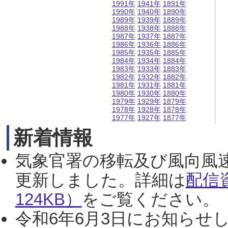
1991年
1941年
1891年
1990年
1940年
1890年
1989年
1939年
1889年
1988年
1938年
1888年
1987年
1937年
1887年
1986年
1936年
1886年
1985年
1935年
1885年
1984年
1934年
1884年
1983年
1933年
1883年
1982年
1932年
1882年
1981年
1931年
1881年
1980年
1930年
1880年
1979年
1929年
1879年
1978年
1928年
1878年
1977年
1927年
1877年
新着情報
気象官署の移転及び風向風
更新しました。詳細は
配信
124KB）
をご覧ください。（2
令和6年6月3日にお知らせし