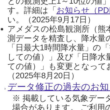
との観測史上1～10位の値
す。詳細は「
お知らせ（PDF
い。（2025年9月17日）
アメダスの松島観測所（熊本
測データを精査し、降水量
「日最大1時間降水量」の「
しての値）」及び「日降水
ての値）」も変更となって
（2025年8月20日）
データ修正の過去のお知
※ 掲載している気象デー
場合があります。 ご利用