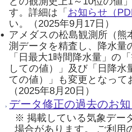
との観測史上1～10位の値
す。詳細は「
お知らせ（PDF
い。（2025年9月17日）
アメダスの松島観測所（熊本
測データを精査し、降水量
「日最大1時間降水量」の「
しての値）」及び「日降水
ての値）」も変更となって
（2025年8月20日）
データ修正の過去のお知
※ 掲載している気象デー
場合があります。 ご利用