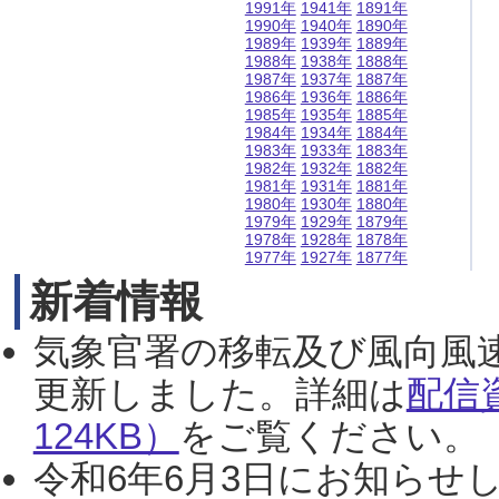
1991年
1941年
1891年
1990年
1940年
1890年
1989年
1939年
1889年
1988年
1938年
1888年
1987年
1937年
1887年
1986年
1936年
1886年
1985年
1935年
1885年
1984年
1934年
1884年
1983年
1933年
1883年
1982年
1932年
1882年
1981年
1931年
1881年
1980年
1930年
1880年
1979年
1929年
1879年
1978年
1928年
1878年
1977年
1927年
1877年
新着情報
気象官署の移転及び風向風
更新しました。詳細は
配信
124KB）
をご覧ください。（2
令和6年6月3日にお知らせし