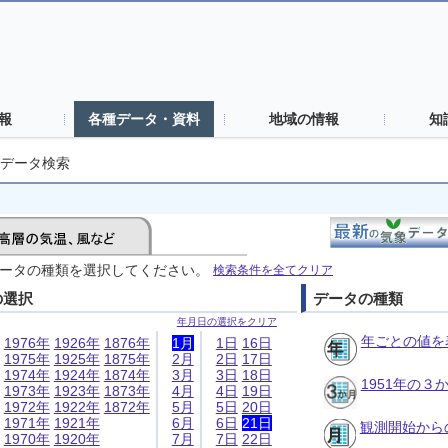
報
各種データ・資料
地域の情報
知
データ検索
ータの種類を選択してください。
検索条件を全てクリア
の選択
データの種類
年月日の選択をクリア
年ごとの値を
1976年
1926年
1876年
1月
1日
16日
1975年
1925年
1875年
2月
2日
17日
1974年
1924年
1874年
3月
3日
18日
1951年の
1973年
1923年
1873年
4月
4日
19日
1972年
1922年
1872年
5月
5日
20日
1971年
1921年
6月
6日
21日
観測開始から
1970年
1920年
7月
7日
22日