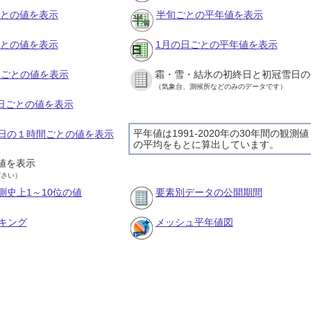
ごとの値を表示
半旬ごとの平年値を表示
ごとの値を表示
1月の日ごとの平年値を表示
旬ごとの値を表示
霜・雪・結氷の初終日と初冠雪日の
（気象台、測候所などのみのデータです）
の日ごとの値を表示
平年値は1991-2020年の30年間の観測値
21日の１時間ごとの値を表示
の平均をもとに算出しています。
値を表示
ださい）
測史上1～10位の値
要素別データの公開期間
キング
メッシュ平年値図