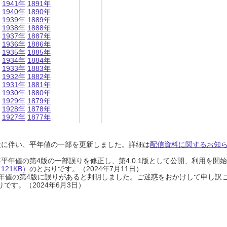
1941年
1891年
1940年
1890年
1939年
1889年
1938年
1888年
1937年
1887年
1936年
1886年
1935年
1885年
1934年
1884年
1933年
1883年
1932年
1882年
1931年
1881年
1930年
1880年
1929年
1879年
1928年
1878年
1927年
1877年
設に伴い、平年値の一部を更新しました。詳細は
配信資料に関するお知らせ
0年平年値の第4版の一部誤りを修正し、第4.0.1版として公開、利用を
21KB）
のとおりです。（2024年7月11日）
0年平年値の第4版に誤りがあると判明しました。ご迷惑をおかけして申し訳
です。（2024年6月3日）