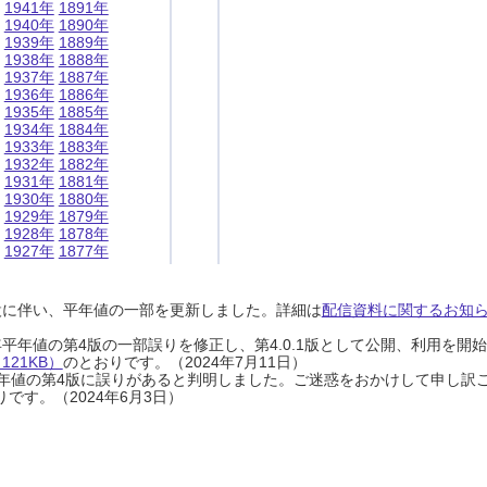
1941年
1891年
1940年
1890年
1939年
1889年
1938年
1888年
1937年
1887年
1936年
1886年
1935年
1885年
1934年
1884年
1933年
1883年
1932年
1882年
1931年
1881年
1930年
1880年
1929年
1879年
1928年
1878年
1927年
1877年
設に伴い、平年値の一部を更新しました。詳細は
配信資料に関するお知らせ
0年平年値の第4版の一部誤りを修正し、第4.0.1版として公開、利用を
21KB）
のとおりです。（2024年7月11日）
0年平年値の第4版に誤りがあると判明しました。ご迷惑をおかけして申し訳
です。（2024年6月3日）