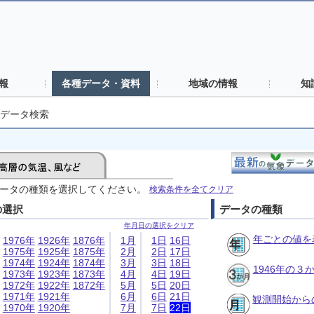
報
各種データ・資料
地域の情報
知
データ検索
ータの種類を選択してください。
検索条件を全てクリア
の選択
データの種類
年月日の選択をクリア
年ごとの値を
1976年
1926年
1876年
1月
1日
16日
1975年
1925年
1875年
2月
2日
17日
1974年
1924年
1874年
3月
3日
18日
1946年の
1973年
1923年
1873年
4月
4日
19日
1972年
1922年
1872年
5月
5日
20日
1971年
1921年
6月
6日
21日
観測開始から
1970年
1920年
7月
7日
22日