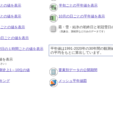
ごとの値を表示
半旬ごとの平年値を表示
ごとの値を表示
10月の日ごとの平年値を表示
旬ごとの値を表示
霜・雪・結氷の初終日と初冠雪日
（気象台、測候所などのみのデータです）
月の日ごとの値を表示
平年値は1991-2020年の30年間の観測
月22日の１時間ごとの値を表示
の平均をもとに算出しています。
値を表示
ださい）
測史上1～10位の値
要素別データの公開期間
キング
メッシュ平年値図