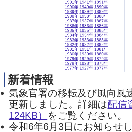
1991年
1941年
1891年
1990年
1940年
1890年
1989年
1939年
1889年
1988年
1938年
1888年
1987年
1937年
1887年
1986年
1936年
1886年
1985年
1935年
1885年
1984年
1934年
1884年
1983年
1933年
1883年
1982年
1932年
1882年
1981年
1931年
1881年
1980年
1930年
1880年
1979年
1929年
1879年
1978年
1928年
1878年
1977年
1927年
1877年
新着情報
気象官署の移転及び風向風
更新しました。詳細は
配信
124KB）
をご覧ください。（2
令和6年6月3日にお知らせし