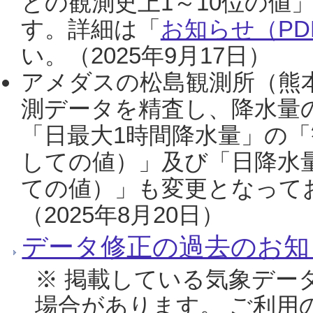
との観測史上1～10位の値
す。詳細は「
お知らせ（PDF
い。（2025年9月17日）
アメダスの松島観測所（熊本
測データを精査し、降水量
「日最大1時間降水量」の「
しての値）」及び「日降水
ての値）」も変更となって
（2025年8月20日）
データ修正の過去のお知
※ 掲載している気象デー
場合があります。 ご利用