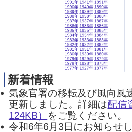
1991年
1941年
1891年
1990年
1940年
1890年
1989年
1939年
1889年
1988年
1938年
1888年
1987年
1937年
1887年
1986年
1936年
1886年
1985年
1935年
1885年
1984年
1934年
1884年
1983年
1933年
1883年
1982年
1932年
1882年
1981年
1931年
1881年
1980年
1930年
1880年
1979年
1929年
1879年
1978年
1928年
1878年
1977年
1927年
1877年
新着情報
気象官署の移転及び風向風
更新しました。詳細は
配信
124KB）
をご覧ください。（2
令和6年6月3日にお知らせし