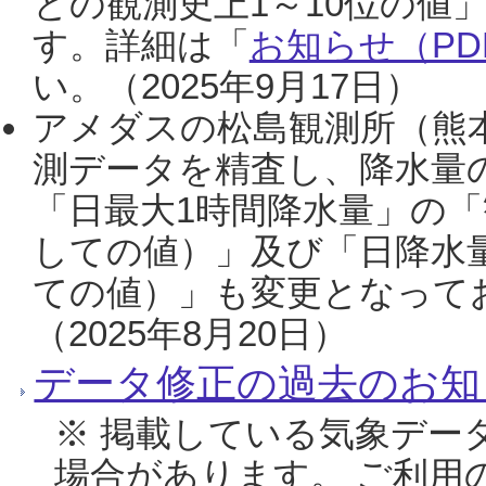
との観測史上1～10位の値
す。詳細は「
お知らせ（PDF
い。（2025年9月17日）
アメダスの松島観測所（熊本
測データを精査し、降水量
「日最大1時間降水量」の「
しての値）」及び「日降水
ての値）」も変更となって
（2025年8月20日）
データ修正の過去のお知
※ 掲載している気象デー
場合があります。 ご利用