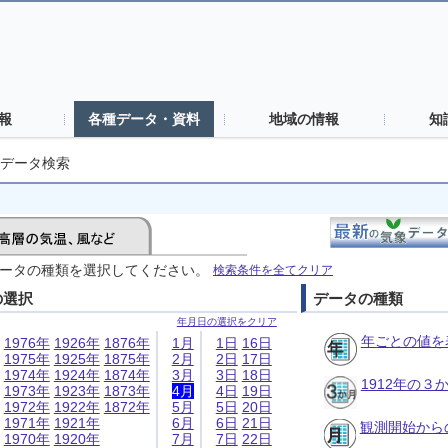
報
各種データ・資料
地域の情報
知
データ検索
ータの種類を選択してください。
検索条件を全てクリア
の選択
データの種類
年月日の選択をクリア
年ごとの値を
1976年
1926年
1876年
1月
1日
16日
1975年
1925年
1875年
2月
2日
17日
1974年
1924年
1874年
3月
3日
18日
1912年の
1973年
1923年
1873年
4月
4日
19日
1972年
1922年
1872年
5月
5日
20日
1971年
1921年
6月
6日
21日
観測開始から
1970年
1920年
7月
7日
22日