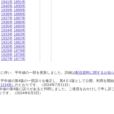
1941年
1891年
1940年
1890年
1939年
1889年
1938年
1888年
1937年
1887年
1936年
1886年
1935年
1885年
1934年
1884年
1933年
1883年
1932年
1882年
1931年
1881年
1930年
1880年
1929年
1879年
1928年
1878年
1927年
1877年
設に伴い、平年値の一部を更新しました。詳細は
配信資料に関するお知らせ
0年平年値の第4版の一部誤りを修正し、第4.0.1版として公開、利用を
21KB）
のとおりです。（2024年7月11日）
0年平年値の第4版に誤りがあると判明しました。ご迷惑をおかけして申し訳
です。（2024年6月3日）