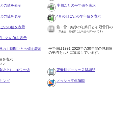
ごとの値を表示
半旬ごとの平年値を表示
ごとの値を表示
4月の日ごとの平年値を表示
旬ごとの値を表示
霜・雪・結氷の初終日と初冠雪日の
（気象台、測候所などのみのデータです）
の日ごとの値を表示
平年値は1991-2020年の30年間の観測値
28日の１時間ごとの値を表示
の平均をもとに算出しています。
値を表示
ださい）
測史上1～10位の値
要素別データの公開期間
キング
メッシュ平年値図