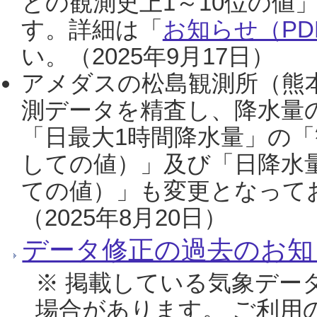
との観測史上1～10位の値
す。詳細は「
お知らせ（PDF
い。（2025年9月17日）
アメダスの松島観測所（熊本
測データを精査し、降水量
「日最大1時間降水量」の「
しての値）」及び「日降水
ての値）」も変更となって
（2025年8月20日）
データ修正の過去のお知
※ 掲載している気象デー
場合があります。 ご利用