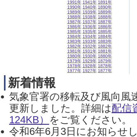
1991年
1941年
1891年
1990年
1940年
1890年
1989年
1939年
1889年
1988年
1938年
1888年
1987年
1937年
1887年
1986年
1936年
1886年
1985年
1935年
1885年
1984年
1934年
1884年
1983年
1933年
1883年
1982年
1932年
1882年
1981年
1931年
1881年
1980年
1930年
1880年
1979年
1929年
1879年
1978年
1928年
1878年
1977年
1927年
1877年
新着情報
気象官署の移転及び風向風
更新しました。詳細は
配信
124KB）
をご覧ください。（2
令和6年6月3日にお知らせし