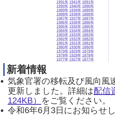
1991年
1941年
1891年
1990年
1940年
1890年
1989年
1939年
1889年
1988年
1938年
1888年
1987年
1937年
1887年
1986年
1936年
1886年
1985年
1935年
1885年
1984年
1934年
1884年
1983年
1933年
1883年
1982年
1932年
1882年
1981年
1931年
1881年
1980年
1930年
1880年
1979年
1929年
1879年
1978年
1928年
1878年
1977年
1927年
1877年
新着情報
気象官署の移転及び風向風
更新しました。詳細は
配信
124KB）
をご覧ください。（2
令和6年6月3日にお知らせし