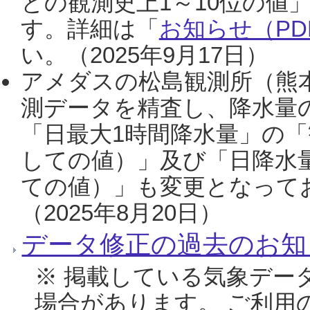
との観測史上1～10位の値
す。詳細は「
お知らせ（PDF
い。（2025年9月17日）
アメダスの松島観測所（熊本
測データを精査し、降水量
「日最大1時間降水量」の「
しての値）」及び「日降水
ての値）」も変更となって
（2025年8月20日）
データ修正の過去のお知
※ 掲載している気象デー
場合があります。 ご利用