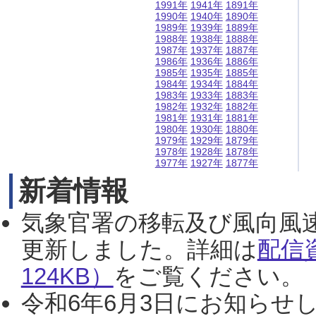
1991年
1941年
1891年
1990年
1940年
1890年
1989年
1939年
1889年
1988年
1938年
1888年
1987年
1937年
1887年
1986年
1936年
1886年
1985年
1935年
1885年
1984年
1934年
1884年
1983年
1933年
1883年
1982年
1932年
1882年
1981年
1931年
1881年
1980年
1930年
1880年
1979年
1929年
1879年
1978年
1928年
1878年
1977年
1927年
1877年
新着情報
気象官署の移転及び風向風
更新しました。詳細は
配信
124KB）
をご覧ください。（2
令和6年6月3日にお知らせし