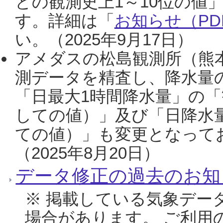
との観測史上1～10位の値
す。詳細は「
お知らせ（PDF
い。（2025年9月17日）
アメダスの松島観測所（熊本
測データを精査し、降水量
「日最大1時間降水量」の「
しての値）」及び「日降水
ての値）」も変更となって
（2025年8月20日）
データ修正の過去のお知
※ 掲載している気象デー
場合があります。 ご利用