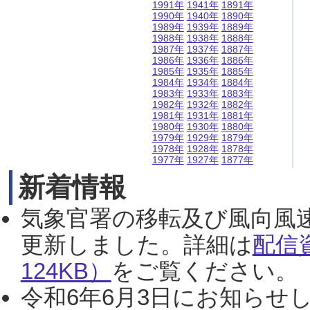
1991年
1941年
1891年
1990年
1940年
1890年
1989年
1939年
1889年
1988年
1938年
1888年
1987年
1937年
1887年
1986年
1936年
1886年
1985年
1935年
1885年
1984年
1934年
1884年
1983年
1933年
1883年
1982年
1932年
1882年
1981年
1931年
1881年
1980年
1930年
1880年
1979年
1929年
1879年
1978年
1928年
1878年
1977年
1927年
1877年
新着情報
気象官署の移転及び風向風
更新しました。詳細は
配信
124KB）
をご覧ください。（2
令和6年6月3日にお知らせし