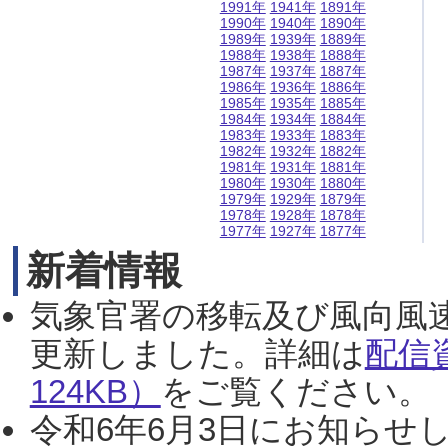
1991年
1941年
1891年
1990年
1940年
1890年
1989年
1939年
1889年
1988年
1938年
1888年
1987年
1937年
1887年
1986年
1936年
1886年
1985年
1935年
1885年
1984年
1934年
1884年
1983年
1933年
1883年
1982年
1932年
1882年
1981年
1931年
1881年
1980年
1930年
1880年
1979年
1929年
1879年
1978年
1928年
1878年
1977年
1927年
1877年
新着情報
気象官署の移転及び風向風
更新しました。詳細は
配信
124KB）
をご覧ください。（2
令和6年6月3日にお知らせし