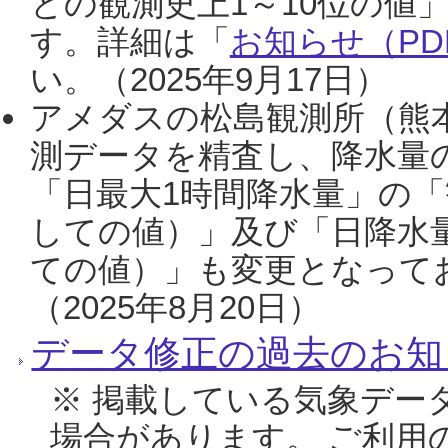
との観測史上1～10位の値
す。詳細は「
お知らせ（PDF
い。（2025年9月17日）
アメダスの松島観測所（熊本
測データを精査し、降水量
「日最大1時間降水量」の「
しての値）」及び「日降水
ての値）」も変更となって
（2025年8月20日）
データ修正の過去のお知
※ 掲載している気象デー
場合があります。 ご利用