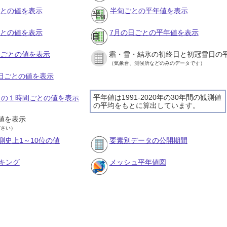
ごとの値を表示
半旬ごとの平年値を表示
ごとの値を表示
7月の日ごとの平年値を表示
旬ごとの値を表示
霜・雪・結氷の初終日と初冠雪日の
（気象台、測候所などのみのデータです）
の日ごとの値を表示
平年値は1991-2020年の30年間の観測値
3日の１時間ごとの値を表示
の平均をもとに算出しています。
値を表示
ださい）
測史上1～10位の値
要素別データの公開期間
キング
メッシュ平年値図