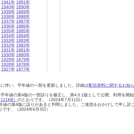
1941年
1891年
1940年
1890年
1939年
1889年
1938年
1888年
1937年
1887年
1936年
1886年
1935年
1885年
1934年
1884年
1933年
1883年
1932年
1882年
1931年
1881年
1930年
1880年
1929年
1879年
1928年
1878年
1927年
1877年
設に伴い、平年値の一部を更新しました。詳細は
配信資料に関するお知らせ
0年平年値の第4版の一部誤りを修正し、第4.0.1版として公開、利用を
21KB）
のとおりです。（2024年7月11日）
0年平年値の第4版に誤りがあると判明しました。ご迷惑をおかけして申し訳
です。（2024年6月3日）