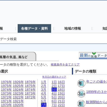
報
各種データ・資料
地域の情報
知
データ検索
ータの種類を選択してください。
検索条件を全てクリア
の選択
データの種類
年月日の選択をクリア
年ごとの値を
1976年
1926年
1876年
1月
1日
16日
1975年
1925年
1875年
2月
2日
17日
1974年
1924年
1874年
3月
3日
18日
1899年の
1973年
1923年
1873年
4月
4日
19日
1972年
1922年
1872年
5月
5日
20日
1971年
1921年
6月
6日
21日
観測開始から
1970年
1920年
7月
7日
22日