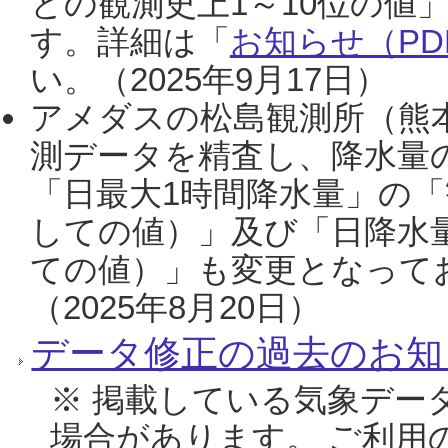
との観測史上1～10位の値
す。詳細は「
お知らせ（PDF
い。（2025年9月17日）
アメダスの松島観測所（熊本
測データを精査し、降水量
「日最大1時間降水量」の「
しての値）」及び「日降水
ての値）」も変更となって
（2025年8月20日）
データ修正の過去のお知
※ 掲載している気象デー
場合があります。 ご利用