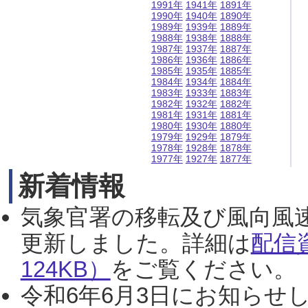
1991年
1941年
1891年
1990年
1940年
1890年
1989年
1939年
1889年
1988年
1938年
1888年
1987年
1937年
1887年
1986年
1936年
1886年
1985年
1935年
1885年
1984年
1934年
1884年
1983年
1933年
1883年
1982年
1932年
1882年
1981年
1931年
1881年
1980年
1930年
1880年
1979年
1929年
1879年
1978年
1928年
1878年
1977年
1927年
1877年
新着情報
気象官署の移転及び風向風
更新しました。詳細は
配信
124KB）
をご覧ください。（2
令和6年6月3日にお知らせし