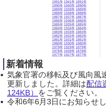
1991年
1941年
1891年
1990年
1940年
1890年
1989年
1939年
1889年
1988年
1938年
1888年
1987年
1937年
1887年
1986年
1936年
1886年
1985年
1935年
1885年
1984年
1934年
1884年
1983年
1933年
1883年
1982年
1932年
1882年
1981年
1931年
1881年
1980年
1930年
1880年
1979年
1929年
1879年
1978年
1928年
1878年
1977年
1927年
1877年
新着情報
気象官署の移転及び風向風
更新しました。詳細は
配信
124KB）
をご覧ください。（2
令和6年6月3日にお知らせし