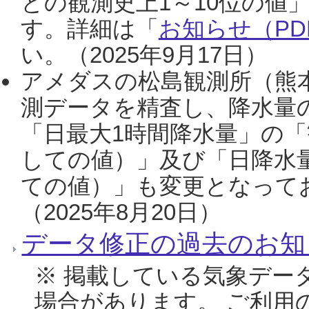
との観測史上1～10位の値
す。詳細は「
お知らせ（PDF
い。（2025年9月17日）
アメダスの松島観測所（熊本
測データを精査し、降水量
「日最大1時間降水量」の「
しての値）」及び「日降水
ての値）」も変更となって
（2025年8月20日）
データ修正の過去のお知
※ 掲載している気象デー
場合があります。 ご利用