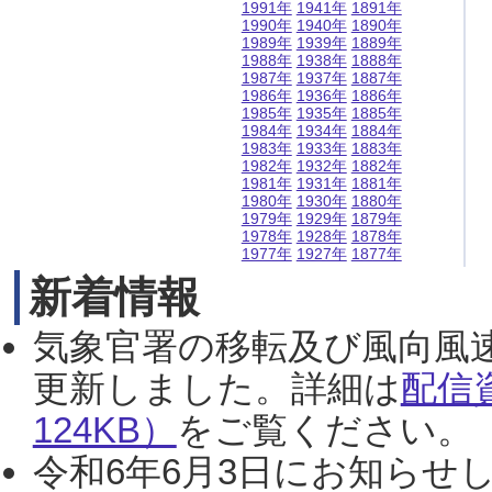
1991年
1941年
1891年
1990年
1940年
1890年
1989年
1939年
1889年
1988年
1938年
1888年
1987年
1937年
1887年
1986年
1936年
1886年
1985年
1935年
1885年
1984年
1934年
1884年
1983年
1933年
1883年
1982年
1932年
1882年
1981年
1931年
1881年
1980年
1930年
1880年
1979年
1929年
1879年
1978年
1928年
1878年
1977年
1927年
1877年
新着情報
気象官署の移転及び風向風
更新しました。詳細は
配信
124KB）
をご覧ください。（2
令和6年6月3日にお知らせし