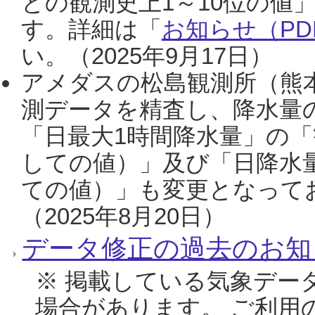
との観測史上1～10位の値
す。詳細は「
お知らせ（PDF
い。（2025年9月17日）
アメダスの松島観測所（熊本
測データを精査し、降水量
「日最大1時間降水量」の「
しての値）」及び「日降水
ての値）」も変更となって
（2025年8月20日）
データ修正の過去のお知
※ 掲載している気象デー
場合があります。 ご利用