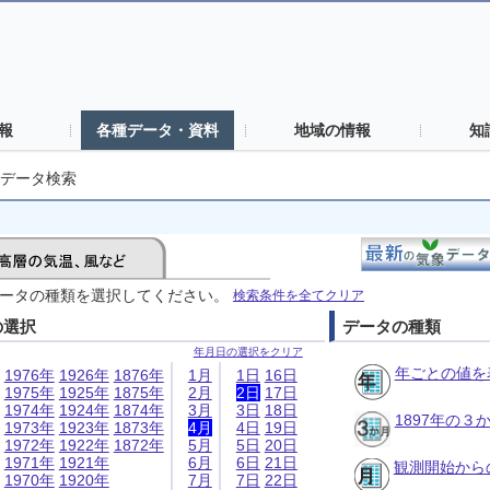
報
各種データ・資料
地域の情報
知
データ検索
ータの種類を選択してください。
検索条件を全てクリア
の選択
データの種類
年月日の選択をクリア
年ごとの値を
1976年
1926年
1876年
1月
1日
16日
1975年
1925年
1875年
2月
2日
17日
1974年
1924年
1874年
3月
3日
18日
1897年の
1973年
1923年
1873年
4月
4日
19日
1972年
1922年
1872年
5月
5日
20日
1971年
1921年
6月
6日
21日
観測開始から
1970年
1920年
7月
7日
22日