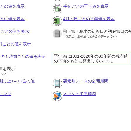
ごとの値を表示
半旬ごとの平年値を表示
ごとの値を表示
4月の日ごとの平年値を表示
旬ごとの値を表示
霜・雪・結氷の初終日と初冠雪日の
（気象台、測候所などのみのデータです）
の日ごとの値を表示
平年値は1991-2020年の30年間の観測値
2日の１時間ごとの値を表示
の平均をもとに算出しています。
値を表示
ださい）
測史上1～10位の値
要素別データの公開期間
キング
メッシュ平年値図