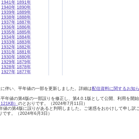
1941年
1891年
1940年
1890年
1939年
1889年
1938年
1888年
1937年
1887年
1936年
1886年
1935年
1885年
1934年
1884年
1933年
1883年
1932年
1882年
1931年
1881年
1930年
1880年
1929年
1879年
1928年
1878年
1927年
1877年
設に伴い、平年値の一部を更新しました。詳細は
配信資料に関するお知らせ
0年平年値の第4版の一部誤りを修正し、第4.0.1版として公開、利用を
21KB）
のとおりです。（2024年7月11日）
0年平年値の第4版に誤りがあると判明しました。ご迷惑をおかけして申し訳
です。（2024年6月3日）