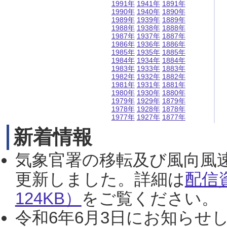
1991年
1941年
1891年
1990年
1940年
1890年
1989年
1939年
1889年
1988年
1938年
1888年
1987年
1937年
1887年
1986年
1936年
1886年
1985年
1935年
1885年
1984年
1934年
1884年
1983年
1933年
1883年
1982年
1932年
1882年
1981年
1931年
1881年
1980年
1930年
1880年
1979年
1929年
1879年
1978年
1928年
1878年
1977年
1927年
1877年
新着情報
気象官署の移転及び風向風
更新しました。詳細は
配信
124KB）
をご覧ください。（2
令和6年6月3日にお知らせし