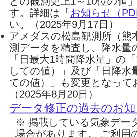
との観測史上1～10位の値
す。詳細は「
お知らせ（PDF
い。（2025年9月17日）
アメダスの松島観測所（熊本
測データを精査し、降水量
「日最大1時間降水量」の「
しての値）」及び「日降水
ての値）」も変更となって
（2025年8月20日）
データ修正の過去のお知
※ 掲載している気象デー
場合があります。 ご利用