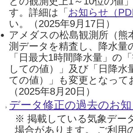
との観測史上1～10位の値
す。詳細は「
お知らせ（PDF
い。（2025年9月17日）
アメダスの松島観測所（熊本
測データを精査し、降水量
「日最大1時間降水量」の「
しての値）」及び「日降水
ての値）」も変更となって
（2025年8月20日）
データ修正の過去のお知
※ 掲載している気象デー
場合があります。 ご利用