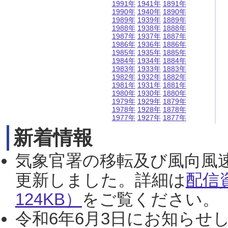
1991年
1941年
1891年
1990年
1940年
1890年
1989年
1939年
1889年
1988年
1938年
1888年
1987年
1937年
1887年
1986年
1936年
1886年
1985年
1935年
1885年
1984年
1934年
1884年
1983年
1933年
1883年
1982年
1932年
1882年
1981年
1931年
1881年
1980年
1930年
1880年
1979年
1929年
1879年
1978年
1928年
1878年
1977年
1927年
1877年
新着情報
気象官署の移転及び風向風
更新しました。詳細は
配信
124KB）
をご覧ください。（2
令和6年6月3日にお知らせし