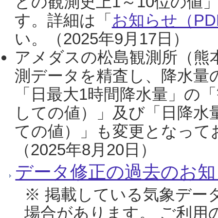
との観測史上1～10位の値
す。詳細は「
お知らせ（PDF
い。（2025年9月17日）
アメダスの松島観測所（熊本
測データを精査し、降水量
「日最大1時間降水量」の「
しての値）」及び「日降水
ての値）」も変更となって
（2025年8月20日）
データ修正の過去のお知
※ 掲載している気象デー
場合があります。 ご利用