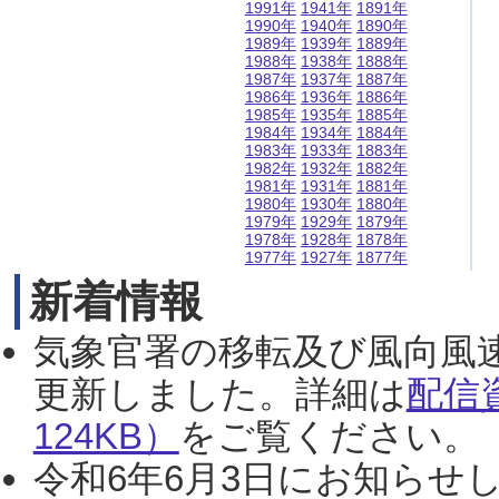
1991年
1941年
1891年
1990年
1940年
1890年
1989年
1939年
1889年
1988年
1938年
1888年
1987年
1937年
1887年
1986年
1936年
1886年
1985年
1935年
1885年
1984年
1934年
1884年
1983年
1933年
1883年
1982年
1932年
1882年
1981年
1931年
1881年
1980年
1930年
1880年
1979年
1929年
1879年
1978年
1928年
1878年
1977年
1927年
1877年
新着情報
気象官署の移転及び風向風
更新しました。詳細は
配信
124KB）
をご覧ください。（2
令和6年6月3日にお知らせし