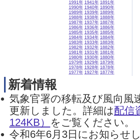
1991年
1941年
1891年
1990年
1940年
1890年
1989年
1939年
1889年
1988年
1938年
1888年
1987年
1937年
1887年
1986年
1936年
1886年
1985年
1935年
1885年
1984年
1934年
1884年
1983年
1933年
1883年
1982年
1932年
1882年
1981年
1931年
1881年
1980年
1930年
1880年
1979年
1929年
1879年
1978年
1928年
1878年
1977年
1927年
1877年
新着情報
気象官署の移転及び風向風
更新しました。詳細は
配信
124KB）
をご覧ください。（2
令和6年6月3日にお知らせし