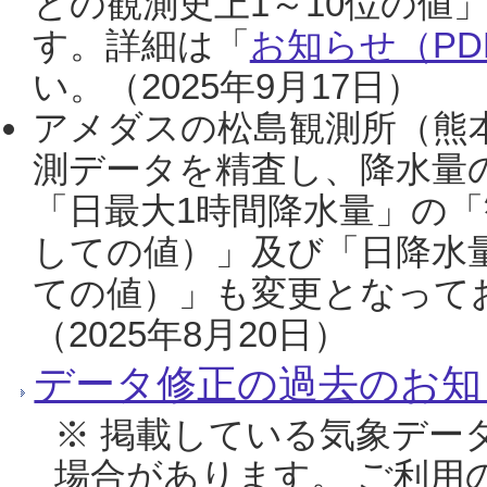
との観測史上1～10位の値
す。詳細は「
お知らせ（PDF
い。（2025年9月17日）
アメダスの松島観測所（熊本
測データを精査し、降水量
「日最大1時間降水量」の「
しての値）」及び「日降水
ての値）」も変更となって
（2025年8月20日）
データ修正の過去のお知
※ 掲載している気象デー
場合があります。 ご利用