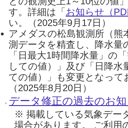
との観測史上1～10位の値
す。詳細は「
お知らせ（PDF
い。（2025年9月17日）
アメダスの松島観測所（熊本
測データを精査し、降水量
「日最大1時間降水量」の「
しての値）」及び「日降水
ての値）」も変更となって
（2025年8月20日）
データ修正の過去のお知
※ 掲載している気象デー
場合があります。 ご利用