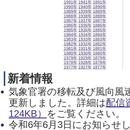
1991年
1941年
1891年
1990年
1940年
1890年
1989年
1939年
1889年
1988年
1938年
1888年
1987年
1937年
1887年
1986年
1936年
1886年
1985年
1935年
1885年
1984年
1934年
1884年
1983年
1933年
1883年
1982年
1932年
1882年
1981年
1931年
1881年
1980年
1930年
1880年
1979年
1929年
1879年
1978年
1928年
1878年
1977年
1927年
1877年
新着情報
気象官署の移転及び風向風
更新しました。詳細は
配信
124KB）
をご覧ください。（2
令和6年6月3日にお知らせし