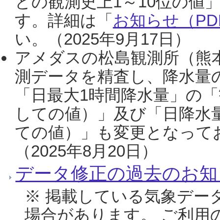
との観測史上1～10位の値
す。詳細は「
お知らせ（PDF
い。（2025年9月17日）
アメダスの松島観測所（熊本
測データを精査し、降水量
「日最大1時間降水量」の「
しての値）」及び「日降水
ての値）」も変更となって
（2025年8月20日）
データ修正の過去のお知
※ 掲載している気象デー
場合があります。 ご利用