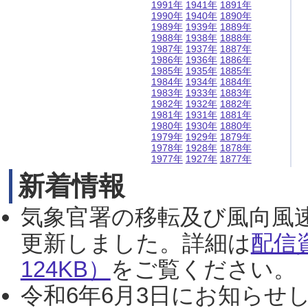
1991年
1941年
1891年
1990年
1940年
1890年
1989年
1939年
1889年
1988年
1938年
1888年
1987年
1937年
1887年
1986年
1936年
1886年
1985年
1935年
1885年
1984年
1934年
1884年
1983年
1933年
1883年
1982年
1932年
1882年
1981年
1931年
1881年
1980年
1930年
1880年
1979年
1929年
1879年
1978年
1928年
1878年
1977年
1927年
1877年
新着情報
気象官署の移転及び風向風
更新しました。詳細は
配信
124KB）
をご覧ください。（2
令和6年6月3日にお知らせし