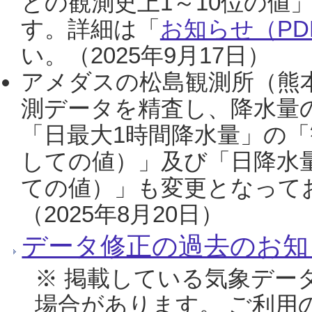
との観測史上1～10位の値
す。詳細は「
お知らせ（PDF
い。（2025年9月17日）
アメダスの松島観測所（熊本
測データを精査し、降水量
「日最大1時間降水量」の「
しての値）」及び「日降水
ての値）」も変更となって
（2025年8月20日）
データ修正の過去のお知
※ 掲載している気象デー
場合があります。 ご利用