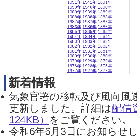
1991年
1941年
1891年
1990年
1940年
1890年
1989年
1939年
1889年
1988年
1938年
1888年
1987年
1937年
1887年
1986年
1936年
1886年
1985年
1935年
1885年
1984年
1934年
1884年
1983年
1933年
1883年
1982年
1932年
1882年
1981年
1931年
1881年
1980年
1930年
1880年
1979年
1929年
1879年
1978年
1928年
1878年
1977年
1927年
1877年
新着情報
気象官署の移転及び風向風
更新しました。詳細は
配信
124KB）
をご覧ください。（2
令和6年6月3日にお知らせし