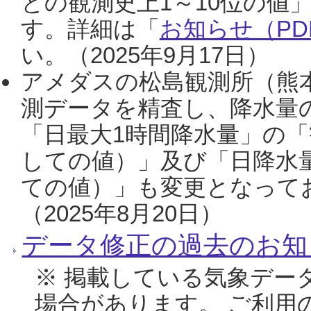
との観測史上1～10位の値
す。詳細は「
お知らせ（PDF
い。（2025年9月17日）
アメダスの松島観測所（熊本
測データを精査し、降水量
「日最大1時間降水量」の「
しての値）」及び「日降水
ての値）」も変更となって
（2025年8月20日）
データ修正の過去のお知
※ 掲載している気象デー
場合があります。 ご利用