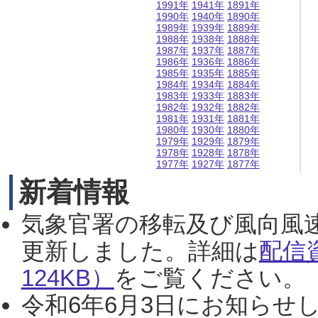
1991年
1941年
1891年
1990年
1940年
1890年
1989年
1939年
1889年
1988年
1938年
1888年
1987年
1937年
1887年
1986年
1936年
1886年
1985年
1935年
1885年
1984年
1934年
1884年
1983年
1933年
1883年
1982年
1932年
1882年
1981年
1931年
1881年
1980年
1930年
1880年
1979年
1929年
1879年
1978年
1928年
1878年
1977年
1927年
1877年
新着情報
気象官署の移転及び風向風
更新しました。詳細は
配信
124KB）
をご覧ください。（2
令和6年6月3日にお知らせし