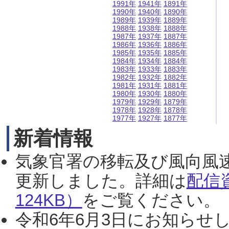
1991年
1941年
1891年
1990年
1940年
1890年
1989年
1939年
1889年
1988年
1938年
1888年
1987年
1937年
1887年
1986年
1936年
1886年
1985年
1935年
1885年
1984年
1934年
1884年
1983年
1933年
1883年
1982年
1932年
1882年
1981年
1931年
1881年
1980年
1930年
1880年
1979年
1929年
1879年
1978年
1928年
1878年
1977年
1927年
1877年
新着情報
気象官署の移転及び風向風
更新しました。詳細は
配信
124KB）
をご覧ください。（2
令和6年6月3日にお知らせし