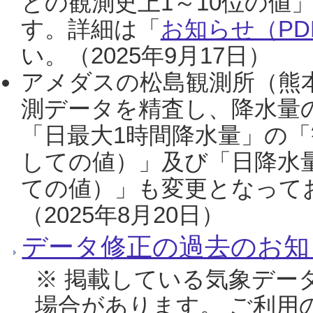
との観測史上1～10位の値
す。詳細は「
お知らせ（PDF
い。（2025年9月17日）
アメダスの松島観測所（熊本
測データを精査し、降水量
「日最大1時間降水量」の「
しての値）」及び「日降水
ての値）」も変更となって
（2025年8月20日）
データ修正の過去のお知
※ 掲載している気象デー
場合があります。 ご利用