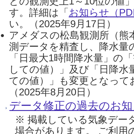
との観測史上1～10位の値
す。詳細は「
お知らせ（PDF
い。（2025年9月17日）
アメダスの松島観測所（熊本
測データを精査し、降水量
「日最大1時間降水量」の「
しての値）」及び「日降水
ての値）」も変更となって
（2025年8月20日）
データ修正の過去のお知
※ 掲載している気象デー
場合があります。 ご利用