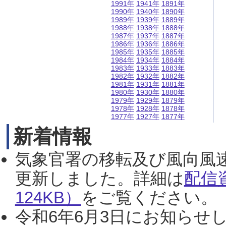
1991年
1941年
1891年
1990年
1940年
1890年
1989年
1939年
1889年
1988年
1938年
1888年
1987年
1937年
1887年
1986年
1936年
1886年
1985年
1935年
1885年
1984年
1934年
1884年
1983年
1933年
1883年
1982年
1932年
1882年
1981年
1931年
1881年
1980年
1930年
1880年
1979年
1929年
1879年
1978年
1928年
1878年
1977年
1927年
1877年
新着情報
気象官署の移転及び風向風
更新しました。詳細は
配信
124KB）
をご覧ください。（2
令和6年6月3日にお知らせし