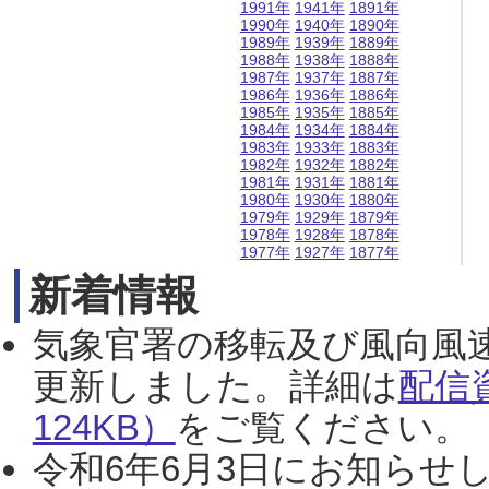
1991年
1941年
1891年
1990年
1940年
1890年
1989年
1939年
1889年
1988年
1938年
1888年
1987年
1937年
1887年
1986年
1936年
1886年
1985年
1935年
1885年
1984年
1934年
1884年
1983年
1933年
1883年
1982年
1932年
1882年
1981年
1931年
1881年
1980年
1930年
1880年
1979年
1929年
1879年
1978年
1928年
1878年
1977年
1927年
1877年
新着情報
気象官署の移転及び風向風
更新しました。詳細は
配信
124KB）
をご覧ください。（2
令和6年6月3日にお知らせし