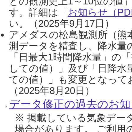
との観測史上1～10位の値
す。詳細は「
お知らせ（PDF
い。（2025年9月17日）
アメダスの松島観測所（熊本
測データを精査し、降水量
「日最大1時間降水量」の「
しての値）」及び「日降水
ての値）」も変更となって
（2025年8月20日）
データ修正の過去のお知
※ 掲載している気象デー
場合があります。 ご利用