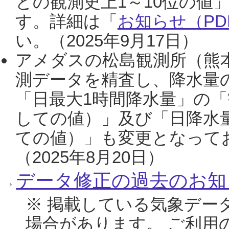
との観測史上1～10位の値
す。詳細は「
お知らせ（PDF
い。（2025年9月17日）
アメダスの松島観測所（熊本
測データを精査し、降水量
「日最大1時間降水量」の「
しての値）」及び「日降水
ての値）」も変更となって
（2025年8月20日）
データ修正の過去のお知
※ 掲載している気象デー
場合があります。 ご利用