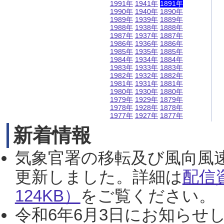
1991年
1941年
1891年
1990年
1940年
1890年
1989年
1939年
1889年
1988年
1938年
1888年
1987年
1937年
1887年
1986年
1936年
1886年
1985年
1935年
1885年
1984年
1934年
1884年
1983年
1933年
1883年
1982年
1932年
1882年
1981年
1931年
1881年
1980年
1930年
1880年
1979年
1929年
1879年
1978年
1928年
1878年
1977年
1927年
1877年
新着情報
気象官署の移転及び風向風
更新しました。詳細は
配信
124KB）
をご覧ください。（2
令和6年6月3日にお知らせし