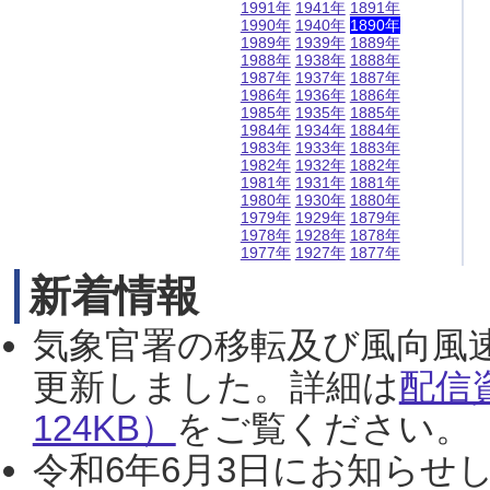
1991年
1941年
1891年
1990年
1940年
1890年
1989年
1939年
1889年
1988年
1938年
1888年
1987年
1937年
1887年
1986年
1936年
1886年
1985年
1935年
1885年
1984年
1934年
1884年
1983年
1933年
1883年
1982年
1932年
1882年
1981年
1931年
1881年
1980年
1930年
1880年
1979年
1929年
1879年
1978年
1928年
1878年
1977年
1927年
1877年
新着情報
気象官署の移転及び風向風
更新しました。詳細は
配信
124KB）
をご覧ください。（2
令和6年6月3日にお知らせし