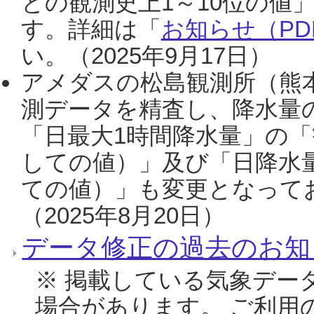
との観測史上1～10位の値
す。詳細は「
お知らせ（PDF
い。（2025年9月17日）
アメダスの松島観測所（熊本
測データを精査し、降水量
「日最大1時間降水量」の「
しての値）」及び「日降水
ての値）」も変更となって
（2025年8月20日）
データ修正の過去のお知
※ 掲載している気象デー
場合があります。 ご利用