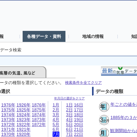
報
各種データ・資料
地域の情報
知
データ検索
ータの種類を選択してください。
検索条件を全てクリア
の選択
データの種類
年月日の選択をクリア
年ごとの値を
1976年
1926年
1876年
1月
1日
16日
1975年
1925年
1875年
2月
2日
17日
1974年
1924年
1874年
3月
3日
18日
1885年の
1973年
1923年
1873年
4月
4日
19日
1972年
1922年
1872年
5月
5日
20日
1971年
1921年
6月
6日
21日
観測開始から
1970年
1920年
7月
7日
22日