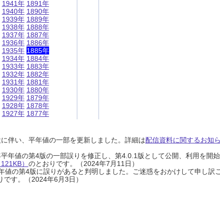
1941年
1891年
1940年
1890年
1939年
1889年
1938年
1888年
1937年
1887年
1936年
1886年
1935年
1885年
1934年
1884年
1933年
1883年
1932年
1882年
1931年
1881年
1930年
1880年
1929年
1879年
1928年
1878年
1927年
1877年
設に伴い、平年値の一部を更新しました。詳細は
配信資料に関するお知らせ
0年平年値の第4版の一部誤りを修正し、第4.0.1版として公開、利用を
21KB）
のとおりです。（2024年7月11日）
0年平年値の第4版に誤りがあると判明しました。ご迷惑をおかけして申し訳
です。（2024年6月3日）