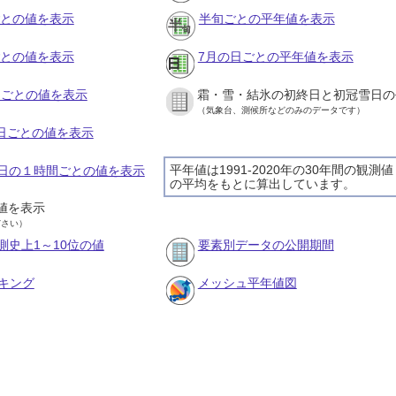
ごとの値を表示
半旬ごとの平年値を表示
ごとの値を表示
7月の日ごとの平年値を表示
旬ごとの値を表示
霜・雪・結氷の初終日と初冠雪日の
（気象台、測候所などのみのデータです）
の日ごとの値を表示
平年値は1991-2020年の30年間の観測値
15日の１時間ごとの値を表示
の平均をもとに算出しています。
値を表示
ださい）
測史上1～10位の値
要素別データの公開期間
キング
メッシュ平年値図