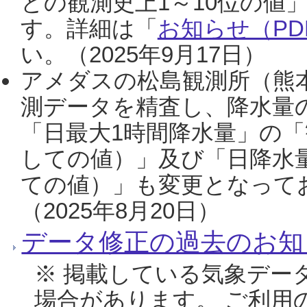
との観測史上1～10位の値
す。詳細は「
お知らせ（PDF
い。（2025年9月17日）
アメダスの松島観測所（熊本
測データを精査し、降水量
「日最大1時間降水量」の「
しての値）」及び「日降水
ての値）」も変更となって
（2025年8月20日）
データ修正の過去のお知
※ 掲載している気象デー
場合があります。 ご利用