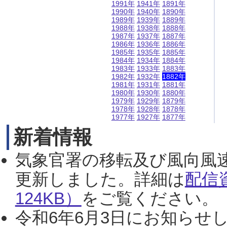
1991年
1941年
1891年
1990年
1940年
1890年
1989年
1939年
1889年
1988年
1938年
1888年
1987年
1937年
1887年
1986年
1936年
1886年
1985年
1935年
1885年
1984年
1934年
1884年
1983年
1933年
1883年
1982年
1932年
1882年
1981年
1931年
1881年
1980年
1930年
1880年
1979年
1929年
1879年
1978年
1928年
1878年
1977年
1927年
1877年
新着情報
気象官署の移転及び風向風
更新しました。詳細は
配信
124KB）
をご覧ください。（2
令和6年6月3日にお知らせし