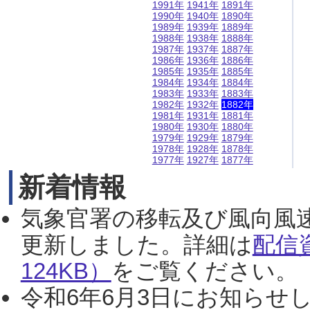
1991年
1941年
1891年
1990年
1940年
1890年
1989年
1939年
1889年
1988年
1938年
1888年
1987年
1937年
1887年
1986年
1936年
1886年
1985年
1935年
1885年
1984年
1934年
1884年
1983年
1933年
1883年
1982年
1932年
1882年
1981年
1931年
1881年
1980年
1930年
1880年
1979年
1929年
1879年
1978年
1928年
1878年
1977年
1927年
1877年
新着情報
気象官署の移転及び風向風
更新しました。詳細は
配信
124KB）
をご覧ください。（2
令和6年6月3日にお知らせし