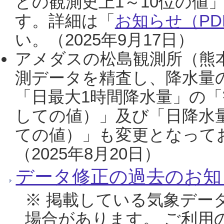
との観測史上1～10位の値
す。詳細は「
お知らせ（PDF
い。（2025年9月17日）
アメダスの松島観測所（熊本
測データを精査し、降水量
「日最大1時間降水量」の「
しての値）」及び「日降水
ての値）」も変更となって
（2025年8月20日）
データ修正の過去のお知
※ 掲載している気象デー
場合があります。 ご利用