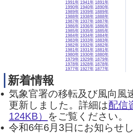
1991年
1941年
1891年
1990年
1940年
1890年
1989年
1939年
1889年
1988年
1938年
1888年
1987年
1937年
1887年
1986年
1936年
1886年
1985年
1935年
1885年
1984年
1934年
1884年
1983年
1933年
1883年
1982年
1932年
1882年
1981年
1931年
1881年
1980年
1930年
1880年
1979年
1929年
1879年
1978年
1928年
1878年
1977年
1927年
1877年
新着情報
気象官署の移転及び風向風
更新しました。詳細は
配信
124KB）
をご覧ください。（2
令和6年6月3日にお知らせし