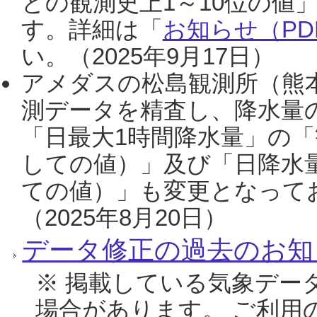
との観測史上1～10位の値
す。詳細は「
お知らせ（PDF
い。（2025年9月17日）
アメダスの松島観測所（熊本
測データを精査し、降水量
「日最大1時間降水量」の「
しての値）」及び「日降水
ての値）」も変更となって
（2025年8月20日）
データ修正の過去のお知
※ 掲載している気象デー
場合があります。 ご利用