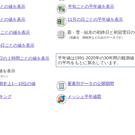
ごとの値を表示
半旬ごとの平年値を表示
ごとの値を表示
11月の日ごとの平年値を表示
旬ごとの値を表示
霜・雪・結氷の初終日と初冠雪日の
（気象台、測候所などのみのデータです）
月の日ごとの値を表示
平年値は1991-2020年の30年間の観測値
月4日の１時間ごとの値を表示
の平均をもとに算出しています。
値を表示
ださい）
測史上1～10位の値
要素別データの公開期間
キング
メッシュ平年値図