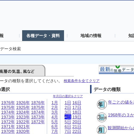
報
各種データ・資料
地域の情報
知
データ検索
ータの種類を選択してください。
検索条件を全てクリア
の選択
データの種類
年月日の選択をクリア
年ごとの値を
1976年
1926年
1876年
1月
1日
16日
1975年
1925年
1875年
2月
2日
17日
1974年
1924年
1874年
3月
3日
18日
1968年の
1973年
1923年
1873年
4月
4日
19日
1972年
1922年
1872年
5月
5日
20日
1971年
1921年
6月
6日
21日
観測開始から
1970年
1920年
7月
7日
22日