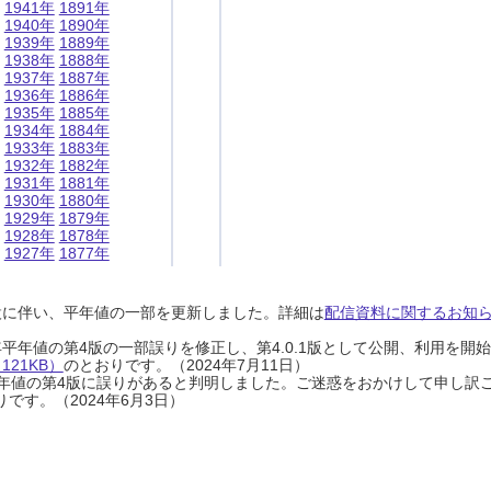
1941年
1891年
1940年
1890年
1939年
1889年
1938年
1888年
1937年
1887年
1936年
1886年
1935年
1885年
1934年
1884年
1933年
1883年
1932年
1882年
1931年
1881年
1930年
1880年
1929年
1879年
1928年
1878年
1927年
1877年
設に伴い、平年値の一部を更新しました。詳細は
配信資料に関するお知らせ
0年平年値の第4版の一部誤りを修正し、第4.0.1版として公開、利用を
21KB）
のとおりです。（2024年7月11日）
0年平年値の第4版に誤りがあると判明しました。ご迷惑をおかけして申し訳
です。（2024年6月3日）