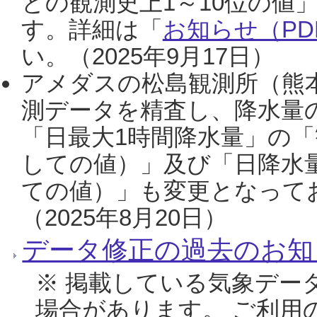
との観測史上1～10位の値
す。詳細は「
お知らせ（PDF
い。（2025年9月17日）
アメダスの松島観測所（熊本
測データを精査し、降水量
「日最大1時間降水量」の「
しての値）」及び「日降水
ての値）」も変更となって
（2025年8月20日）
データ修正の過去のお知
※ 掲載している気象デー
場合があります。 ご利用