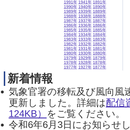
1991年
1941年
1891年
1990年
1940年
1890年
1989年
1939年
1889年
1988年
1938年
1888年
1987年
1937年
1887年
1986年
1936年
1886年
1985年
1935年
1885年
1984年
1934年
1884年
1983年
1933年
1883年
1982年
1932年
1882年
1981年
1931年
1881年
1980年
1930年
1880年
1979年
1929年
1879年
1978年
1928年
1878年
1977年
1927年
1877年
新着情報
気象官署の移転及び風向風
更新しました。詳細は
配信
124KB）
をご覧ください。（2
令和6年6月3日にお知らせし