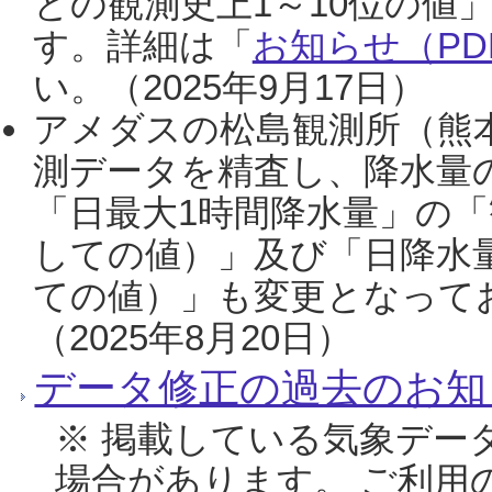
との観測史上1～10位の値
す。詳細は「
お知らせ（PDF
い。（2025年9月17日）
アメダスの松島観測所（熊本
測データを精査し、降水量
「日最大1時間降水量」の「
しての値）」及び「日降水
ての値）」も変更となって
（2025年8月20日）
データ修正の過去のお知
※ 掲載している気象デー
場合があります。 ご利用