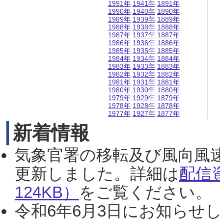
1991年
1941年
1891年
1990年
1940年
1890年
1989年
1939年
1889年
1988年
1938年
1888年
1987年
1937年
1887年
1986年
1936年
1886年
1985年
1935年
1885年
1984年
1934年
1884年
1983年
1933年
1883年
1982年
1932年
1882年
1981年
1931年
1881年
1980年
1930年
1880年
1979年
1929年
1879年
1978年
1928年
1878年
1977年
1927年
1877年
新着情報
気象官署の移転及び風向風
更新しました。詳細は
配信
124KB）
をご覧ください。（2
令和6年6月3日にお知らせし