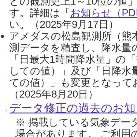
との観測史上1～10位の値
す。詳細は「
お知らせ（PDF
い。（2025年9月17日）
アメダスの松島観測所（熊本
測データを精査し、降水量
「日最大1時間降水量」の「
しての値）」及び「日降水
ての値）」も変更となって
（2025年8月20日）
データ修正の過去のお知
※ 掲載している気象デー
場合があります。 ご利用