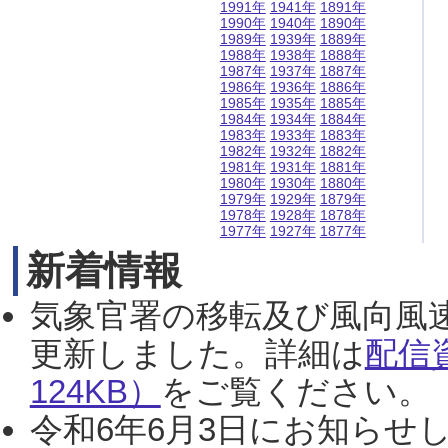
1991年
1941年
1891年
1990年
1940年
1890年
1989年
1939年
1889年
1988年
1938年
1888年
1987年
1937年
1887年
1986年
1936年
1886年
1985年
1935年
1885年
1984年
1934年
1884年
1983年
1933年
1883年
1982年
1932年
1882年
1981年
1931年
1881年
1980年
1930年
1880年
1979年
1929年
1879年
1978年
1928年
1878年
1977年
1927年
1877年
新着情報
気象官署の移転及び風向風
更新しました。詳細は
配信
124KB）
をご覧ください。（2
令和6年6月3日にお知らせし