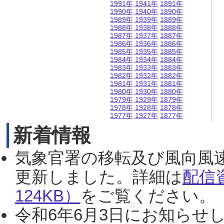
1991年
1941年
1891年
1990年
1940年
1890年
1989年
1939年
1889年
1988年
1938年
1888年
1987年
1937年
1887年
1986年
1936年
1886年
1985年
1935年
1885年
1984年
1934年
1884年
1983年
1933年
1883年
1982年
1932年
1882年
1981年
1931年
1881年
1980年
1930年
1880年
1979年
1929年
1879年
1978年
1928年
1878年
1977年
1927年
1877年
新着情報
気象官署の移転及び風向風
更新しました。詳細は
配信
124KB）
をご覧ください。（2
令和6年6月3日にお知らせし