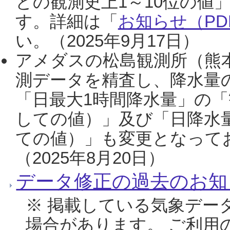
との観測史上1～10位の値
す。詳細は「
お知らせ（PDF
い。（2025年9月17日）
アメダスの松島観測所（熊本
測データを精査し、降水量
「日最大1時間降水量」の「
しての値）」及び「日降水
ての値）」も変更となって
（2025年8月20日）
データ修正の過去のお知
※ 掲載している気象デー
場合があります。 ご利用