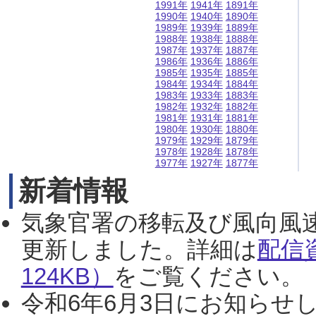
1991年
1941年
1891年
1990年
1940年
1890年
1989年
1939年
1889年
1988年
1938年
1888年
1987年
1937年
1887年
1986年
1936年
1886年
1985年
1935年
1885年
1984年
1934年
1884年
1983年
1933年
1883年
1982年
1932年
1882年
1981年
1931年
1881年
1980年
1930年
1880年
1979年
1929年
1879年
1978年
1928年
1878年
1977年
1927年
1877年
新着情報
気象官署の移転及び風向風
更新しました。詳細は
配信
124KB）
をご覧ください。（2
令和6年6月3日にお知らせし