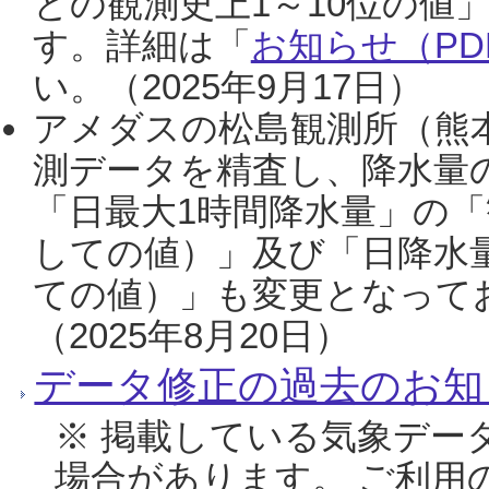
との観測史上1～10位の値
す。詳細は「
お知らせ（PDF
い。（2025年9月17日）
アメダスの松島観測所（熊本
測データを精査し、降水量
「日最大1時間降水量」の「
しての値）」及び「日降水
ての値）」も変更となって
（2025年8月20日）
データ修正の過去のお知
※ 掲載している気象デー
場合があります。 ご利用