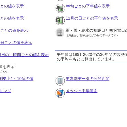
ごとの値を表示
半旬ごとの平年値を表示
ごとの値を表示
11月の日ごとの平年値を表示
旬ごとの値を表示
霜・雪・結氷の初終日と初冠雪日
（気象台、測候所などのみのデータです）
月の日ごとの値を表示
平年値は1991-2020年の30年間の観測
月28日の１時間ごとの値を表示
の平均をもとに算出しています。
値を表示
ださい）
測史上1～10位の値
要素別データの公開期間
キング
メッシュ平年値図