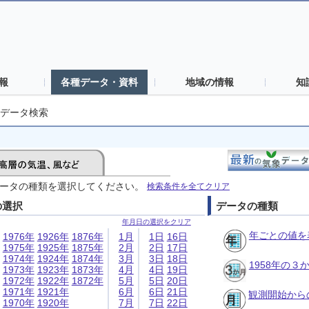
報
各種データ・資料
地域の情報
知
データ検索
ータの種類を選択してください。
検索条件を全てクリア
の選択
データの種類
年月日の選択をクリア
年ごとの値を
1976年
1926年
1876年
1月
1日
16日
1975年
1925年
1875年
2月
2日
17日
1974年
1924年
1874年
3月
3日
18日
1958年の
1973年
1923年
1873年
4月
4日
19日
1972年
1922年
1872年
5月
5日
20日
1971年
1921年
6月
6日
21日
観測開始から
1970年
1920年
7月
7日
22日