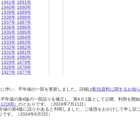
1941年
1891年
1940年
1890年
1939年
1889年
1938年
1888年
1937年
1887年
1936年
1886年
1935年
1885年
1934年
1884年
1933年
1883年
1932年
1882年
1931年
1881年
1930年
1880年
1929年
1879年
1928年
1878年
1927年
1877年
設に伴い、平年値の一部を更新しました。詳細は
配信資料に関するお知らせ
0年平年値の第4版の一部誤りを修正し、第4.0.1版として公開、利用を
21KB）
のとおりです。（2024年7月11日）
0年平年値の第4版に誤りがあると判明しました。ご迷惑をおかけして申し訳
です。（2024年6月3日）