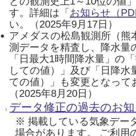
との観測史上1～10位の値
す。詳細は「
お知らせ（PDF
い。（2025年9月17日）
アメダスの松島観測所（熊本
測データを精査し、降水量
「日最大1時間降水量」の「
しての値）」及び「日降水
ての値）」も変更となって
（2025年8月20日）
データ修正の過去のお知
※ 掲載している気象デー
場合があります。 ご利用