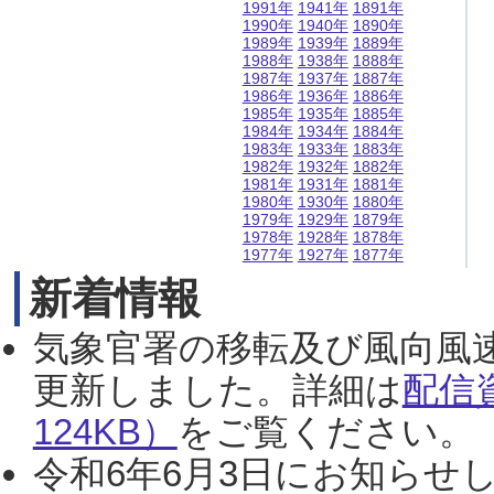
1991年
1941年
1891年
1990年
1940年
1890年
1989年
1939年
1889年
1988年
1938年
1888年
1987年
1937年
1887年
1986年
1936年
1886年
1985年
1935年
1885年
1984年
1934年
1884年
1983年
1933年
1883年
1982年
1932年
1882年
1981年
1931年
1881年
1980年
1930年
1880年
1979年
1929年
1879年
1978年
1928年
1878年
1977年
1927年
1877年
新着情報
気象官署の移転及び風向風
更新しました。詳細は
配信
124KB）
をご覧ください。（2
令和6年6月3日にお知らせし