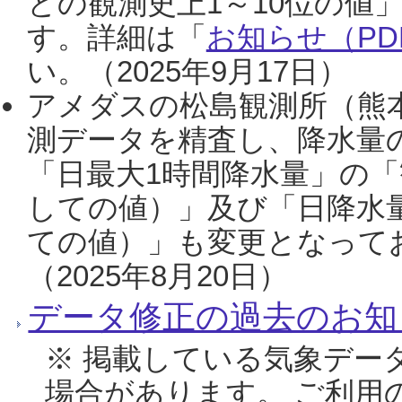
との観測史上1～10位の値
す。詳細は「
お知らせ（PDF
い。（2025年9月17日）
アメダスの松島観測所（熊本
測データを精査し、降水量
「日最大1時間降水量」の「
しての値）」及び「日降水
ての値）」も変更となって
（2025年8月20日）
データ修正の過去のお知
※ 掲載している気象デー
場合があります。 ご利用