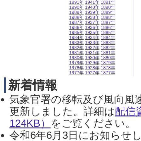
1991年
1941年
1891年
1990年
1940年
1890年
1989年
1939年
1889年
1988年
1938年
1888年
1987年
1937年
1887年
1986年
1936年
1886年
1985年
1935年
1885年
1984年
1934年
1884年
1983年
1933年
1883年
1982年
1932年
1882年
1981年
1931年
1881年
1980年
1930年
1880年
1979年
1929年
1879年
1978年
1928年
1878年
1977年
1927年
1877年
新着情報
気象官署の移転及び風向風
更新しました。詳細は
配信
124KB）
をご覧ください。（2
令和6年6月3日にお知らせし