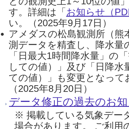
との観測史上1～10位の値
す。詳細は「
お知らせ（PDF
い。（2025年9月17日）
アメダスの松島観測所（熊本
測データを精査し、降水量
「日最大1時間降水量」の「
しての値）」及び「日降水
ての値）」も変更となって
（2025年8月20日）
データ修正の過去のお知
※ 掲載している気象デー
場合があります。 ご利用