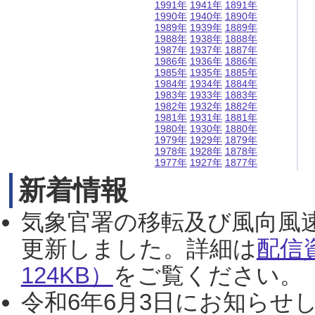
1991年
1941年
1891年
1990年
1940年
1890年
1989年
1939年
1889年
1988年
1938年
1888年
1987年
1937年
1887年
1986年
1936年
1886年
1985年
1935年
1885年
1984年
1934年
1884年
1983年
1933年
1883年
1982年
1932年
1882年
1981年
1931年
1881年
1980年
1930年
1880年
1979年
1929年
1879年
1978年
1928年
1878年
1977年
1927年
1877年
新着情報
気象官署の移転及び風向風
更新しました。詳細は
配信
124KB）
をご覧ください。（2
令和6年6月3日にお知らせし