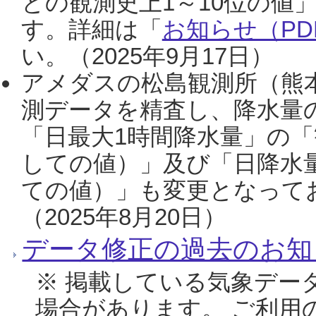
との観測史上1～10位の値
す。詳細は「
お知らせ（PDF
い。（2025年9月17日）
アメダスの松島観測所（熊本
測データを精査し、降水量
「日最大1時間降水量」の「
しての値）」及び「日降水
ての値）」も変更となって
（2025年8月20日）
データ修正の過去のお知
※ 掲載している気象デー
場合があります。 ご利用