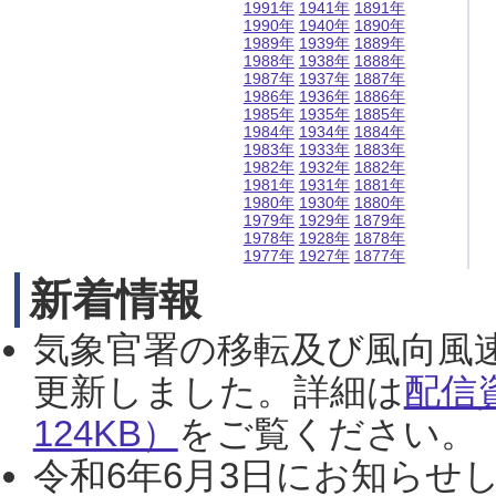
1991年
1941年
1891年
1990年
1940年
1890年
1989年
1939年
1889年
1988年
1938年
1888年
1987年
1937年
1887年
1986年
1936年
1886年
1985年
1935年
1885年
1984年
1934年
1884年
1983年
1933年
1883年
1982年
1932年
1882年
1981年
1931年
1881年
1980年
1930年
1880年
1979年
1929年
1879年
1978年
1928年
1878年
1977年
1927年
1877年
新着情報
気象官署の移転及び風向風
更新しました。詳細は
配信
124KB）
をご覧ください。（2
令和6年6月3日にお知らせし